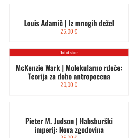
Louis Adamič | Iz mnogih dežel
25,00
€
Out of stock
McKenzie Wark | Molekularno rdeče:
Teorija za dobo antropocena
20,00
€
Pieter M. Judson | Habsburški
imperij: Nova zgodovina
35,00
€