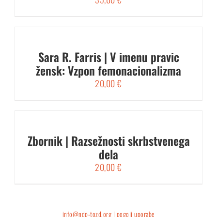
Sara R. Farris | V imenu pravic
žensk: Vzpon femonacionalizma
20,00
€
Zbornik | Razsežnosti skrbstvenega
dela
20,00
€
info@ndp-tozd.org |
pogoji uporabe