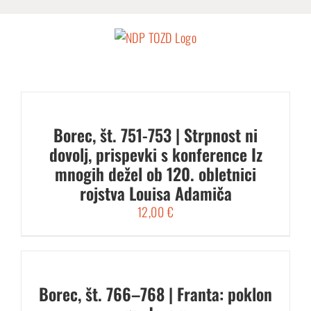
Skip
to
content
Borec, št. 751-753 | Strpnost ni
dovolj, prispevki s konference Iz
mnogih dežel ob 120. obletnici
rojstva Louisa Adamiča
12,00
€
Borec, št. 766–768 | Franta: poklon