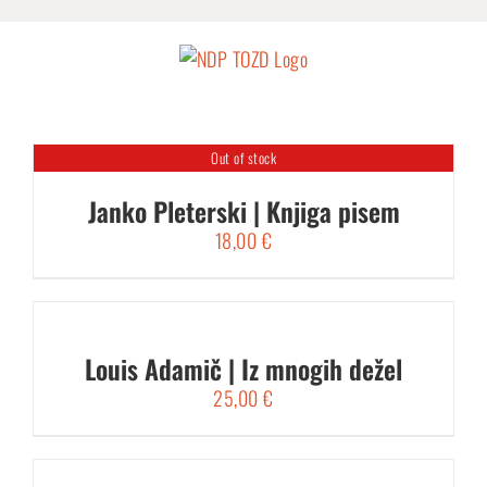
Skip
to
content
Out of stock
Janko Pleterski | Knjiga pisem
18,00
€
Louis Adamič | Iz mnogih dežel
25,00
€