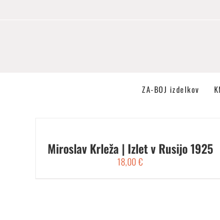
Skip
to
content
ZA-BOJ izdelkov
K
Miroslav Krleža | Izlet v Rusijo 1925
18,00
€