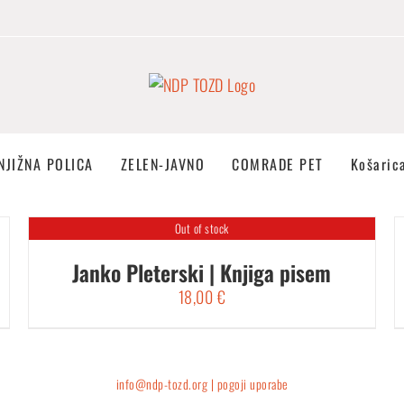
NJIŽNA POLICA
ZELEN-JAVNO
COMRADE PET
Košaric
Out of stock
Janko Pleterski | Knjiga pisem
18,00
€
info@ndp-tozd.org |
pogoji uporabe