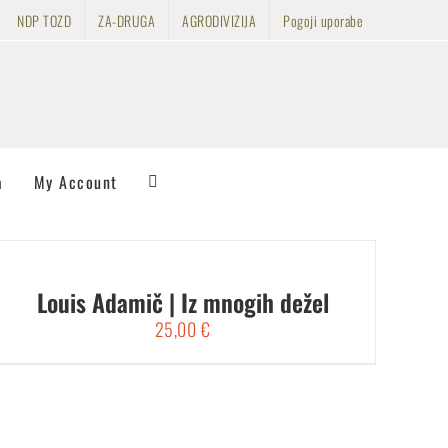
NDP TOZD
ZA-DRUGA
AGRODIVIZIJA
Pogoji uporabe
a
My Account
Louis Adamič | Iz mnogih dežel
25,00
€