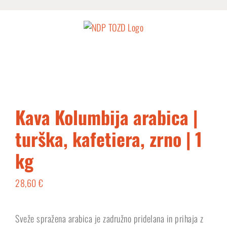
Skip
to
content
Kava Kolumbija arabica |
turška, kafetiera, zrno | 1
kg
28,60
€
Sveže spražena arabica je zadružno pridelana in prihaja z