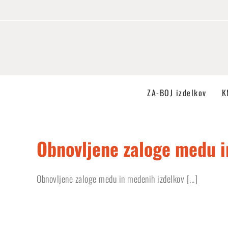
Skip
to
content
ZA-BOJ izdelkov
K
Obnovljene zaloge medu i
Obnovljene zaloge medu in medenih izdelkov [...]