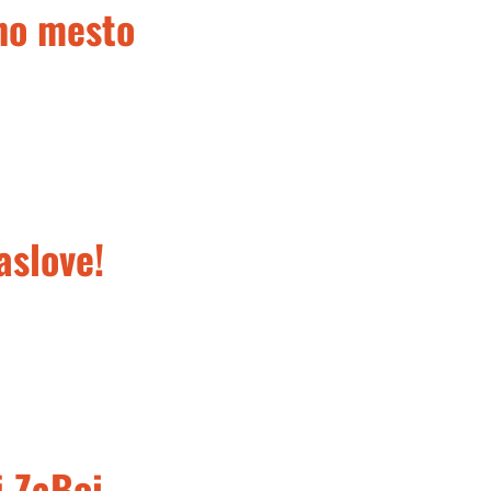
no mesto
aslove!
i ZaBoj