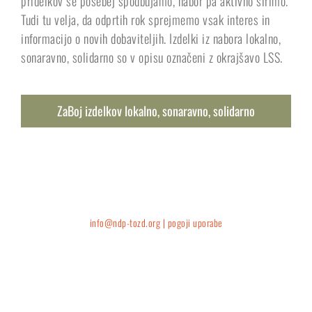
pridelkov še posebej spodbujamo, nabor pa aktivno širimo.
Tudi tu velja, da odprtih rok sprejmemo vsak interes in
informacijo o novih dobaviteljih. Izdelki iz nabora lokalno,
sonaravno, solidarno so v opisu označeni z okrajšavo LSS.
ZaBoj izdelkov lokalno, sonaravno, solidarno
info@ndp-tozd.org |
pogoji uporabe