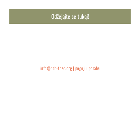
Odžejajte se tukaj!
info@ndp-tozd.org |
pogoji uporabe