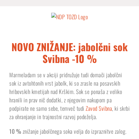
Skip
to
content
NOVO ZNIŽANJE: jabolčni sok
Svibna -10 %
Marmeladam se v akciji pridružuje tudi domači jabolčni
sok iz avtohtonih vrst jabolk, ki so zrasle na posavskih
hribovskih kmetijah nad Krškim. Sok se ponaša z veliko
hranili in prav nič dodatki, z njegovim nakupom pa
podpirate ne samo sebe, temveč tudi
Zavod Svibna
, ki skrbi
za ohranjanje in trajnostni razvoj podeželja.
10 %
znižanje jabolčnega soka velja do izpraznitve zalog.