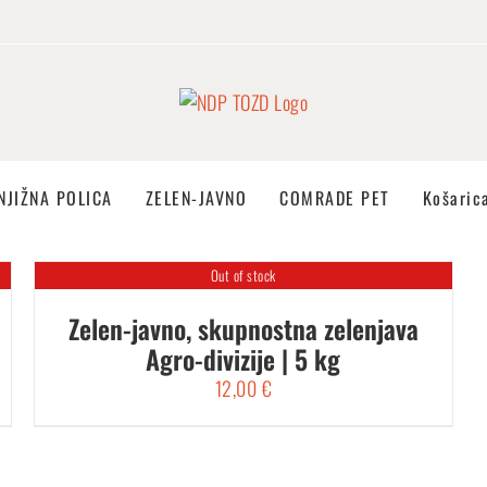
NJIŽNA POLICA
ZELEN-JAVNO
COMRADE PET
Košaric
Out of stock
Zelen-javno, skupnostna zelenjava
Agro-divizije | 5 kg
12,00
€