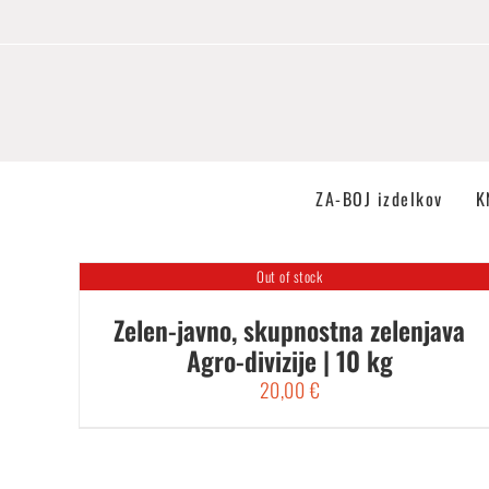
Skip
to
content
ZA-BOJ izdelkov
K
Out of stock
Zelen-javno, skupnostna zelenjava
Agro-divizije | 10 kg
20,00
€