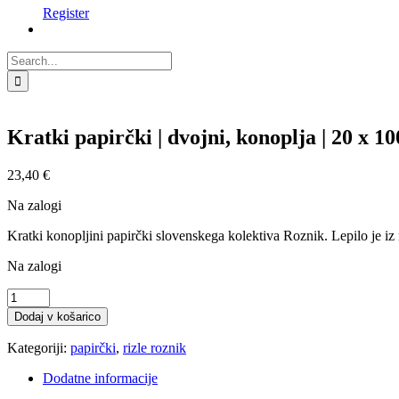
Register
Search
for:
Kratki papirčki | dvojni, konoplja | 20 x 10
23,40
€
Na zalogi
Kratki konopljini papirčki slovenskega kolektiva Roznik. Lepilo je iz
Na zalogi
Kratki
papirčki
Dodaj v košarico
|
dvojni,
Kategoriji:
papirčki
,
rizle roznik
konoplja
|
Dodatne informacije
20