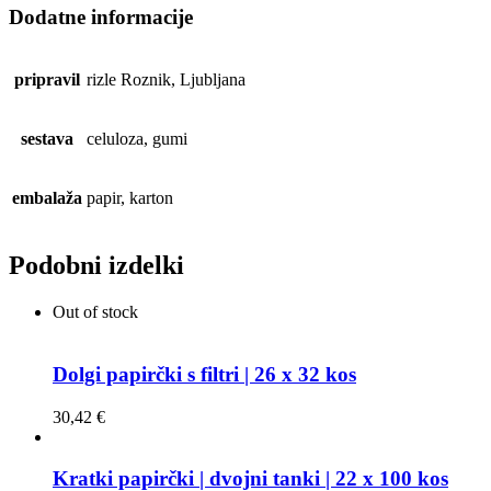
x
Dodatne informacije
100
kos
količina
pripravil
rizle Roznik, Ljubljana
sestava
celuloza, gumi
embalaža
papir, karton
Podobni izdelki
Out of stock
Dolgi papirčki s filtri | 26 x 32 kos
30,42
€
Kratki papirčki | dvojni tanki | 22 x 100 kos