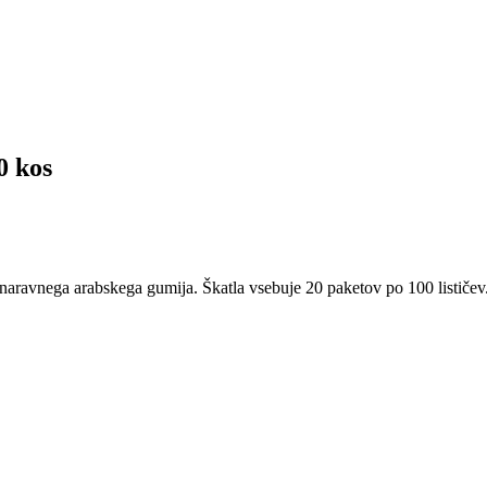
0 kos
 naravnega arabskega gumija. Škatla vsebuje 20 paketov po 100 lističev