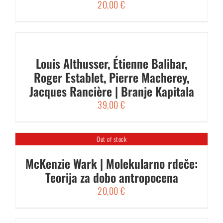
20,00
€
Louis Althusser, Étienne Balibar,
Roger Establet, Pierre Macherey,
Jacques Rancière | Branje Kapitala
39,00
€
Out of stock
McKenzie Wark | Molekularno rdeče:
Teorija za dobo antropocena
20,00
€