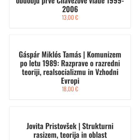
obdobju prve Chávezove vlade 1999-
2006
13,00
€
Gáspár Miklós Tamás | Komunizem
po letu 1989: Razprave o razredni
teoriji, realsocializmu in Vzhodni
Evropi
18,00
€
Jovita Pristovšek | Strukturni
rasizem, teorija in oblast