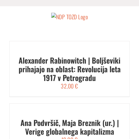
Skip
to
content
Alexander Rabinowitch | Boljševiki
prihajajo na oblast: Revolucija leta
1917 v Petrogradu
32,00
€
Ana Podvršič, Maja Breznik (ur.) |
Verige globalnega kapitalizma