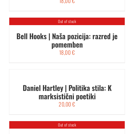
18,00
€
Out of stock
Bell Hooks | Naša pozicija: razred je
pomemben
18,00
€
Daniel Hartley | Politika stila: K
marksistični poetiki
20,00
€
Out of stock